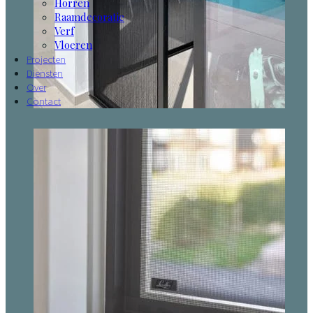
Horren
Raamdecoratie
Verf
Vloeren
Projecten
Diensten
Over
Contact