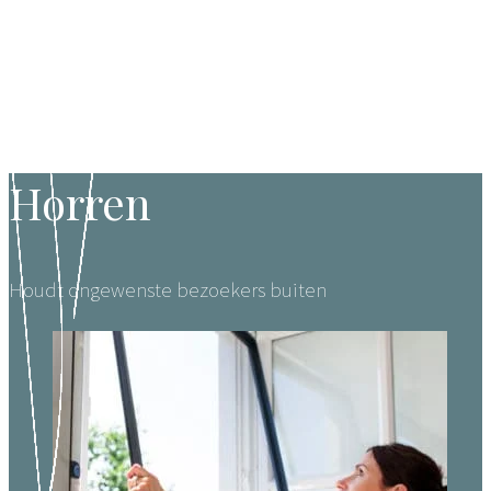
Horren
Houdt ongewenste bezoekers buiten