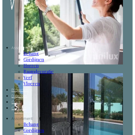
Assortiment
Behang
Gordijnen
Horren
Raamdecoratie
Verf
Vloeren
Projecten
Diensten
Over
Contact
Assortiment
Behang
Gordijnen