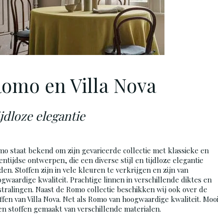
omo en Villa Nova
jdloze elegantie
mo
staat bekend om zijn gevarieerde collectie met klassieke en
entijdse ontwerpen, die een diverse stijl en tijdloze elegantie
den. Stoffen zijn in vele kleuren te verkrijgen en zijn van
gwaardige kwaliteit. Prachtige linnen in verschillende diktes en
stralingen. Naast de
Romo
collectie beschikken wij ook over de
ffen van Villa Nova. Net als
Romo
van hoogwaardige kwaliteit. Moo
en stoffen gemaakt van verschillende materialen.