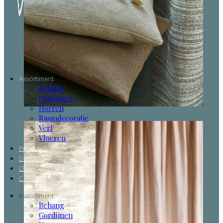
Assortiment
Behang
Gordijnen
Horren
Raamdecoratie
Verf
Vloeren
Projecten
Diensten
Over
Contact
Assortiment
Behang
Gordijnen