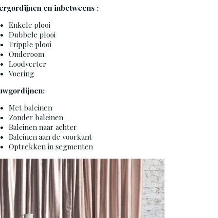
ergordijnen en inbetweens :
Enkele
plooi
Dubbele
plooi
Tripple plooi
Onderoom
Loodverter
Voering
uwgordijnen
:
Met b
a
leinen
Zonder
baleinen
Baleinen
naar achter
Baleinen
aan de voorkant
Optrekken
in
segmenten