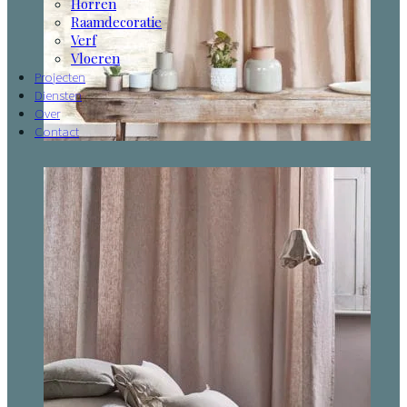
Horren
Raamdecoratie
Verf
Vloeren
Projecten
Diensten
Over
Contact